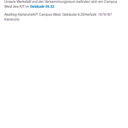
Unsere Werkstatt und der Versammlungsraum befinden sich am Campus
West des KIT im
Gebäude 06.32
:
Akaflieg Karlsruhe
KIT Campus West, Gebäude 6.32
Hertzstr. 16
76187
Karlsruhe