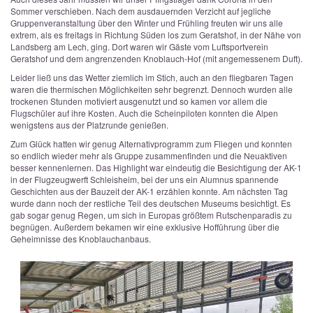
Sommer verschieben. Nach dem ausdauernden Verzicht auf jegliche
Gruppenveranstaltung über den Winter und Frühling freuten wir uns alle
extrem, als es freitags in Richtung Süden los zum Geratshof, in der Nähe von
Landsberg am Lech, ging. Dort waren wir Gäste vom Luftsportverein
Geratshof und dem angrenzenden Knoblauch-Hof (mit angemessenem Duft).
Leider ließ uns das Wetter ziemlich im Stich, auch an den fliegbaren Tagen
waren die thermischen Möglichkeiten sehr begrenzt. Dennoch wurden alle
trockenen Stunden motiviert ausgenutzt und so kamen vor allem die
Flugschüler auf ihre Kosten. Auch die Scheinpiloten konnten die Alpen
wenigstens aus der Platzrunde genießen.
Zum Glück hatten wir genug Alternativprogramm zum Fliegen und konnten
so endlich wieder mehr als Gruppe zusammenfinden und die Neuaktiven
besser kennenlernen. Das Highlight war eindeutig die Besichtigung der AK-1
in der Flugzeugwerft Schleisheim, bei der uns ein Alumnus spannende
Geschichten aus der Bauzeit der AK-1 erzählen konnte. Am nächsten Tag
wurde dann noch der restliche Teil des deutschen Museums besichtigt. Es
gab sogar genug Regen, um sich in Europas größtem Rutschenparadis zu
begnügen. Außerdem bekamen wir eine exklusive Hofführung über die
Geheimnisse des Knoblauchanbaus.