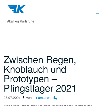
Zum
Inhalt
springen
Akaflieg Karlsruhe
Zwischen Regen,
Knoblauch und
Prototypen –
Pfingstlager 2021
25.07.2021
von
miriam.urbansky
Auch dieses Jahr mussten wir unser Pfingstlager dank Corona in den