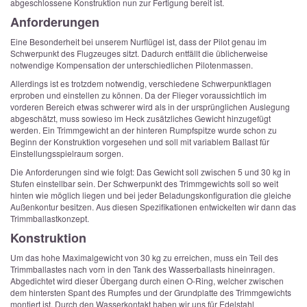
abgeschlossene Konstruktion nun zur Fertigung bereit ist.
Anforderungen
Eine Besonderheit bei unserem Nurflügel ist, dass der Pilot genau im
Schwerpunkt des Flugzeuges sitzt. Dadurch entfällt die üblicherweise
notwendige Kompensation der unterschiedlichen Pilotenmassen.
Allerdings ist es trotzdem notwendig, verschiedene Schwerpunktlagen
erproben und einstellen zu können. Da der Flieger voraussichtlich im
vorderen Bereich etwas schwerer wird als in der ursprünglichen Auslegung
abgeschätzt, muss sowieso im Heck zusätzliches Gewicht hinzugefügt
werden. Ein Trimmgewicht an der hinteren Rumpfspitze wurde schon zu
Beginn der Konstruktion vorgesehen und soll mit variablem Ballast für
Einstellungsspielraum sorgen.
Die Anforderungen sind wie folgt: Das Gewicht soll zwischen 5 und 30 kg in
Stufen einstellbar sein. Der Schwerpunkt des Trimmgewichts soll so weit
hinten wie möglich liegen und bei jeder Beladungskonfiguration die gleiche
Außenkontur besitzen. Aus diesen Spezifikationen entwickelten wir dann das
Trimmballastkonzept.
Konstruktion
Um das hohe Maximalgewicht von 30 kg zu erreichen, muss ein Teil des
Trimmballastes nach vorn in den Tank des Wasserballasts hineinragen.
Abgedichtet wird dieser Übergang durch einen O-Ring, welcher zwischen
dem hintersten Spant des Rumpfes und der Grundplatte des Trimmgewichts
montiert ist. Durch den Wasserkontakt haben wir uns für Edelstahl