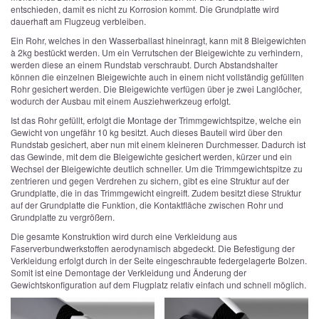
entschieden, damit es nicht zu Korrosion kommt. Die Grundplatte wird
dauerhaft am Flugzeug verbleiben.
Ein Rohr, welches in den Wasserballast hineinragt, kann mit 8 Bleigewichten
à 2kg bestückt werden. Um ein Verrutschen der Bleigewichte zu verhindern,
werden diese an einem Rundstab verschraubt. Durch Abstandshalter
können die einzelnen Bleigewichte auch in einem nicht vollständig gefüllten
Rohr gesichert werden. Die Bleigewichte verfügen über je zwei Langlöcher,
wodurch der Ausbau mit einem Ausziehwerkzeug erfolgt.
Ist das Rohr gefüllt, erfolgt die Montage der Trimmgewichtspitze, welche ein
Gewicht von ungefähr 10 kg besitzt. Auch dieses Bauteil wird über den
Rundstab gesichert, aber nun mit einem kleineren Durchmesser. Dadurch ist
das Gewinde, mit dem die Bleigewichte gesichert werden, kürzer und ein
Wechsel der Bleigewichte deutlich schneller. Um die Trimmgewichtspitze zu
zentrieren und gegen Verdrehen zu sichern, gibt es eine Struktur auf der
Grundplatte, die in das Trimmgewicht eingreift. Zudem besitzt diese Struktur
auf der Grundplatte die Funktion, die Kontaktfläche zwischen Rohr und
Grundplatte zu vergrößern.
Die gesamte Konstruktion wird durch eine Verkleidung aus
Faserverbundwerkstoffen aerodynamisch abgedeckt. Die Befestigung der
Verkleidung erfolgt durch in der Seite eingeschraubte federgelagerte Bolzen.
Somit ist eine Demontage der Verkleidung und Änderung der
Gewichtskonfiguration auf dem Flugplatz relativ einfach und schnell möglich.