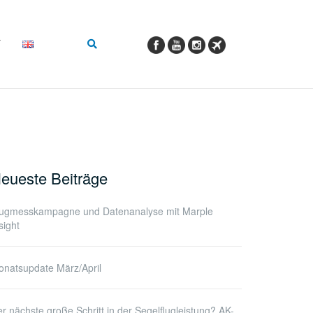
eueste Beiträge
lugmesskampagne und Datenanalyse mit Marple
sight
natsupdate März/April
r nächste große Schritt in der Segelflugleistung? AK-