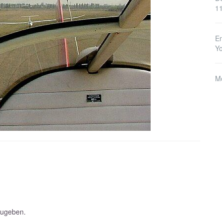
1
En
Y
M
zugeben.