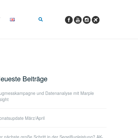
eueste Beiträge
lugmesskampagne und Datenanalyse mit Marple
sight
natsupdate März/April
r nächste große Schritt in der Segelflugleistung? AK-