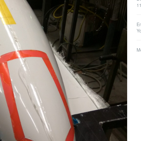
1
En
Y
M