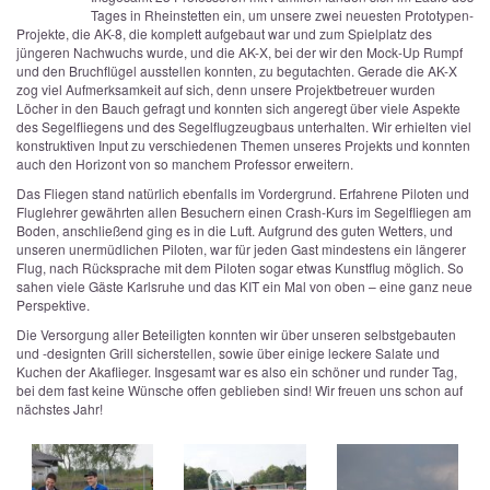
Tages in Rheinstetten ein, um unsere zwei neuesten Prototypen-
Projekte, die AK-8, die komplett aufgebaut war und zum Spielplatz des
jüngeren Nachwuchs wurde, und die AK-X, bei der wir den Mock-Up Rumpf
und den Bruchflügel ausstellen konnten, zu begutachten. Gerade die AK-X
zog viel Aufmerksamkeit auf sich, denn unsere Projektbetreuer wurden
Löcher in den Bauch gefragt und konnten sich angeregt über viele Aspekte
des Segelfliegens und des Segelflugzeugbaus unterhalten. Wir erhielten viel
konstruktiven Input zu verschiedenen Themen unseres Projekts und konnten
auch den Horizont von so manchem Professor erweitern.
Das Fliegen stand natürlich ebenfalls im Vordergrund. Erfahrene Piloten und
Fluglehrer gewährten allen Besuchern einen Crash-Kurs im Segelfliegen am
Boden, anschließend ging es in die Luft. Aufgrund des guten Wetters, und
unseren unermüdlichen Piloten, war für jeden Gast mindestens ein längerer
Flug, nach Rücksprache mit dem Piloten sogar etwas Kunstflug möglich. So
sahen viele Gäste Karlsruhe und das KIT ein Mal von oben – eine ganz neue
Perspektive.
Die Versorgung aller Beteiligten konnten wir über unseren selbstgebauten
und -designten Grill sicherstellen, sowie über einige leckere Salate und
Kuchen der Akaflieger. Insgesamt war es also ein schöner und runder Tag,
bei dem fast keine Wünsche offen geblieben sind! Wir freuen uns schon auf
nächstes Jahr!