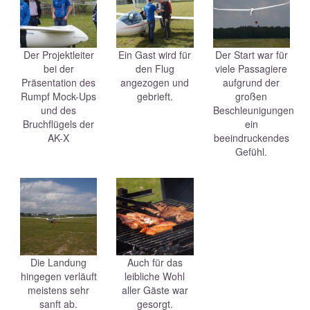
Der Projektleiter
Ein Gast wird für
Der Start war für
bei der
den Flug
viele Passagiere
Präsentation des
angezogen und
aufgrund der
Rumpf Mock-Ups
gebrieft.
großen
und des
Beschleunigungen
Bruchflügels der
ein
AK-X
beeindruckendes
Gefühl.
Die Landung
Auch für das
hingegen verläuft
leibliche Wohl
meistens sehr
aller Gäste war
sanft ab.
gesorgt.