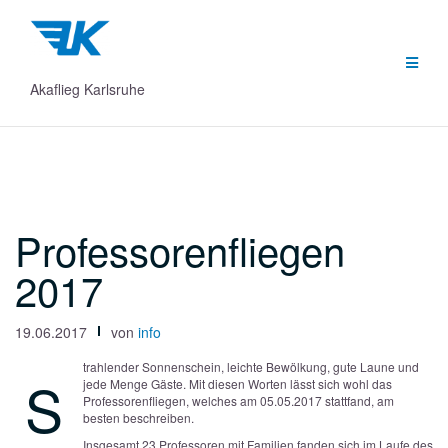
Zum
Inhalt
springen
Akaflieg Karlsruhe
Professorenfliegen
2017
19.06.2017
von
info
trahlender Sonnenschein, leichte Bewölkung, gute Laune und
S
jede Menge Gäste. Mit diesen Worten lässt sich wohl das
Professorenfliegen, welches am 05.05.2017 stattfand, am
besten beschreiben.
Insgesamt 23 Professoren mit Familien fanden sich im Laufe des