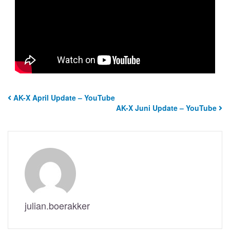
AK-X April Update – YouTube
AK-X Juni Update – YouTube
julian.boerakker