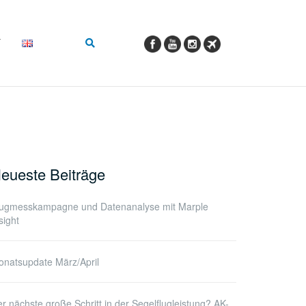
eueste Beiträge
lugmesskampagne und Datenanalyse mit Marple
sight
natsupdate März/April
r nächste große Schritt in der Segelflugleistung? AK-