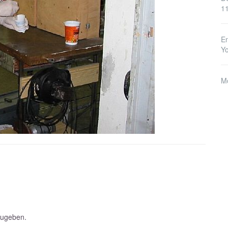
1
En
Y
M
zugeben.