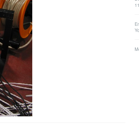
1
En
Y
M