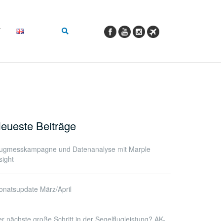
eueste Beiträge
lugmesskampagne und Datenanalyse mit Marple
sight
natsupdate März/April
r nächste große Schritt in der Segelflugleistung? AK-