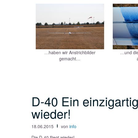
…haben wir Anstrichbilder
…und die
gemacht…
D-40 Ein einzigarti
wieder!
18.06.2015
von
info
Die D-40 fliegt wieder!