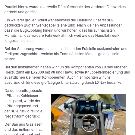
Parallel hierzu wurde die zweite Dämpferschale des vorderen Fahrwerkes
gedreht und gefräst.
Ein weiterer großer Schritt war ebenfalls die Lieferung unserer 3D-
gedruckten Bugfahrwerksgabel (siehe Bild). Nach kleinen Anpassungen
passt die Bugkupplung hinein und wir hoffen, dass bis zur nächsten
Monatsmail das vordere Fahrwerk ähnlich weit wie das Hauptfahrwerk
fortgeschritten ist.
Bei der Steuerung wurden alle noch fehlenden Frästeile auskonstruiert und
Fertigern zugeschickt, welche bis Ende nächsten Monats gefertigt sein
sollten.
Bei den Instrumenten haben wir nun die Komponenten von LXNav erhalten.
Hierzu zählt ein LX9000 mit V8 und Hawk, sowie Knüppelfernbedienung und
zusätzlichen kleineren Komponenten. Auch hier möchten wir uns
ausdrücklich für diese großzügige Unterstützung durch LXNav bedanken!
Da der bereits gebaute
I-Pilz aus Kohlefaser
nicht passt, wurde der
I-Pilz angepasst und
per 3D-Druck direkt die
Negativform gedruckt.
Der Bau aus Glasfaser
und das Entformen hat
sehr gut geklappt und