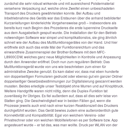
zunächst die sehr robust wirkende und mit ausreichend Polstermaterial
versehene Verpackung auf, welche ohne Zweifel einen unbeschadeten
Transport des Druckers gewährleisten konnte. Bei Aufbau und
Inbetriebnahme des Geräts war das Erstaunen über die anhand bebilderter
Kurzanleitungen kinderleichte Vorgehensweise groß – insbesondere als
bereits kurz nach Beginn des Prozederes die erste lupenreine Druckseite
aus dem Ausgabefach gespult wurde. Die Installation der für den Betrieb
notwendigen Software war simpel und komplikationslos, sie ging ähnlich
schnell wie der Aufbau des Multifunktionsgerätes von der Hand. Und hier
eröffnete sich auch das erste Mal der Funktionsreichtum und das
einwandfreie Zusammenspiel der Brother-Software mit dem MFC-
L8900CDW, welches ganz neue Möglichkeiten in Kontrolle und Anpassung
durch den Anwender eröffnet. Doch nun zum regulären Betrieb: Das
Multifunktionsgerät wurde von uns wie beschrieben zum einen für
administrative Zwecke genutzt. Es kam dabei vor, dass mal eben hunderte
von doppelseitigen Formularen gedruckt oder ebenso gut ein ganzer Ordner
doppelseitiger Gesetzesbestimmungen zur Digitalisierung gescannt werden
mussten. Beides erledigte unser Testobjekt ohne Murren und auf Knopfdruck.
Weitere Handgriffe waren nicht nötig, denn die Duplex-Funktion tat
zuverlässig ihr Übriges. Es fiel außerdem auf, dass all dies sehr leise von
Statten ging. Die Geschwindigkeit war in beiden Fällen gut, wenn die
Prozesse jeweils auch erst nach einer kurzen Reaktionszeit des Druckers
durchgeführt wurden. Das Gerät bewies zudem eine außerordentlich gute
Konnektivität und Kompatibilität. Egal von welchem Vereins- oder
Privatrechner oder von welchen Mobiltelefonen es per Software bzw. App
angesteuert wurde – er tat das, was man wollte. Druck per WLAN von der