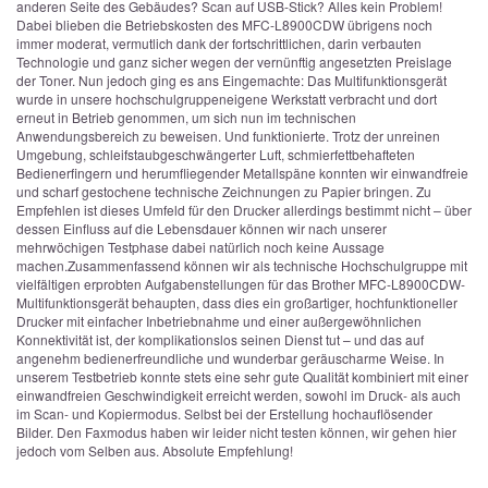
anderen Seite des Gebäudes? Scan auf USB-Stick? Alles kein Problem!
Dabei blieben die Betriebskosten des MFC-L8900CDW übrigens noch
immer moderat, vermutlich dank der fortschrittlichen, darin verbauten
Technologie und ganz sicher wegen der vernünftig angesetzten Preislage
der Toner. Nun jedoch ging es ans Eingemachte: Das Multifunktionsgerät
wurde in unsere hochschulgruppeneigene Werkstatt verbracht und dort
erneut in Betrieb genommen, um sich nun im technischen
Anwendungsbereich zu beweisen. Und funktionierte. Trotz der unreinen
Umgebung, schleifstaubgeschwängerter Luft, schmierfettbehafteten
Bedienerfingern und herumfliegender Metallspäne konnten wir einwandfreie
und scharf gestochene technische Zeichnungen zu Papier bringen. Zu
Empfehlen ist dieses Umfeld für den Drucker allerdings bestimmt nicht – über
dessen Einfluss auf die Lebensdauer können wir nach unserer
mehrwöchigen Testphase dabei natürlich noch keine Aussage
machen.
Zusammenfassend können wir als technische Hochschulgruppe mit
vielfältigen erprobten Aufgabenstellungen für das Brother MFC-L8900CDW-
Multifunktionsgerät behaupten, dass dies ein großartiger, hochfunktioneller
Drucker mit einfacher Inbetriebnahme und einer außergewöhnlichen
Konnektivität ist, der komplikationslos seinen Dienst tut – und das auf
angenehm bedienerfreundliche und wunderbar geräuscharme Weise. In
unserem Testbetrieb konnte stets eine sehr gute Qualität kombiniert mit einer
einwandfreien Geschwindigkeit erreicht werden, sowohl im Druck- als auch
im Scan- und Kopiermodus. Selbst bei der Erstellung hochauflösender
Bilder. Den Faxmodus haben wir leider nicht testen können, wir gehen hier
jedoch vom Selben aus. Absolute Empfehlung!