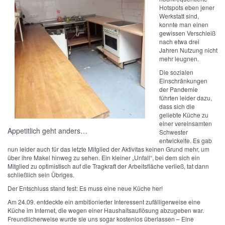
Hotspots eben jener
Werkstatt sind,
konnte man einen
gewissen Verschleiß
nach etwa drei
Jahren Nutzung nicht
mehr leugnen.
Die sozialen
Einschränkungen
der Pandemie
führten leider dazu,
dass sich die
geliebte Küche zu
einer vereinsamten
Appetitlich geht anders…
Schwester
entwickelte. Es gab
nun leider auch für das letzte Mitglied der Aktivitas keinen Grund mehr, um
über ihre Makel hinweg zu sehen. Ein kleiner „Unfall“, bei dem sich ein
Mitglied zu optimistisch auf die Tragkraft der Arbeitsfläche verließ, tat dann
schließlich sein Übriges.
Der Entschluss stand fest: Es muss eine neue Küche her!
Am 24.09. entdeckte ein ambitionierter Interessent zufälligerweise eine
Küche im Internet, die wegen einer Haushaltsauflösung abzugeben war.
Freundlicherweise wurde sie uns sogar kostenlos überlassen – Eine