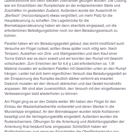
Querkraftholme dort beim Stecken zueinander gezogen wurden. Die Lösung
war ein Einschlitzen der Rumpfschale an der entsprechenden Stelle und
Zuschäften im gesteckten Zustand. Außerdem wurde der Ausschnitt im
„Biertisch“ (Horizontalspant) etwas vergrößert, um mehr Platz für die
Hauptsteuerung zu schaffen. Die Lagerbrücke für die
Bremsklappensteuerung haben wir dann ebenfalls eingepasst, um die
erforderlichen Befestigungslöcher noch vor dem Belastungsversuch zu
bohren.
Parallel haben wir ein Belastungsgestell gebaut, das leicht modifiziert auch
Versuche am Flügel zulässt, sollten diese später noch nötig sein. Nach
Tempern, Ausleihen von Zink- und Stahlgewichten und dem Kauf einer
Tonne Estrich war es dann soweit und wir konnten den Rumpf mit Gewicht
vollschaufeln. Zum Erreichen der für 6,6 g Last erforderlichen ca. 1,9t
Material mussten wir außerdem Paletten mit Gewichten unten an den Rumpf
hängen. Leider hat sich beim eigentlichen Versuch das Belastungsgestell an
der Einspannung des Rumpfes deutlich stärker verformt als erwartet.
Dadurch mussten wir den Versuch abbrechen und das Gestell konstruktiv
anpassen. Wir sind aber zuversichtlich, den Versuch mit den eingeflossenen
Verbesserungen bald wiederholen zu können.
Am Flügel ging es an den Details weiter. Wir haben den Flügel für den
Einbau der Wasserballastventile vorbereitet und deren Stecker in die
Wurzelrippe eingebaut. An den Bremsklappen wurden letzte Kollisionen
beseitigt und die Verriegelungskräfte eingestellt. Außerdem wurden die
Ruderscharniere, Öffnungen für die Anlenkung und Abdichtungsplatten der
Anlenkung final besäumt bzw. eingepasst. Schließlich haben wir
Profilschablonen zum genauen Einschleifen der Oberflächenkontur von