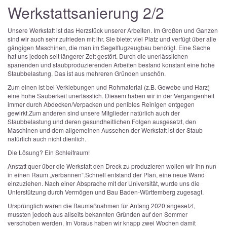
Werkstattsanierung 2/2
Unsere Werkstatt ist das Herzstück unserer Arbeiten. Im Großen und Ganzen
sind wir auch sehr zufrieden mit ihr. Sie bietet viel Platz und verfügt über alle
gängigen Maschinen, die man im Segelflugzeugbau benötigt. Eine Sache
hat uns jedoch seit längerer Zeit gestört. Durch die unerlässlichen
spanenden und staubproduzierenden Arbeiten bestand konstant eine hohe
Staubbelastung.
Das ist aus mehreren Gründen unschön.
Zum einen ist bei Verklebungen und Rohmaterial (z.B. Gewebe und Harz)
eine hohe Sauberkeit unerlässlich. Diesem haben wir in der Vergangenheit
immer durch Abdecken/Verpacken und penibles Reinigen entgegen
gewirkt.
Zum anderen sind unsere Mitglieder natürlich auch der
Staubbelastung und deren gesundheitlichen Folgen ausgesetzt, den
Maschinen und dem allgemeinen Aussehen der Werkstatt ist der Staub
natürlich auch nicht dienlich.
Die Lösung? Ein Schleifraum!
Anstatt quer über die Werkstatt den Dreck zu produzieren wollen wir ihn nun
in einen Raum „verbannen“.
Schnell entstand der Plan, eine neue Wand
einzuziehen. Nach einer Absprache mit der Universität, wurde uns die
Unterstützung durch Vermögen und Bau Baden-Württemberg zugesagt.
Ursprünglich waren die Baumaßnahmen für Anfang 2020 angesetzt,
mussten jedoch aus allseits bekannten Gründen auf den Sommer
verschoben werden. Im Voraus haben wir knapp zwei Wochen damit