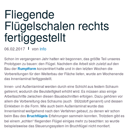
Fliegende
Flügelschalen rechts
fertiggestellt
06.02.2017
von
info
Schon im vergangenen Jahr hatten wir begonnen, das größte Teil unseres
Prototypen zu bauen: den Flügel. Nachdem die Arbeit sich zuletzt auf den
Bau der
Rumpfform
konzentriert hatte und in den letzten Wochen die
Vorbereitungen für den Weiterbau der Fläche liefen, wurde am Wochenende
das Innenlaminat fertiggestellt.
Innen- und Außenlaminat werden durch eine Schicht aus festem Schaum
getrennt, wodurch die Beulsteifigkeit erhöht wird. Es müssen also einige
Arbeitsschritte zwischen diesen Bauabschnitten erfolgen. Dazu gehören vor
allem die Vorbereitung des Schaums (auch Stützstoff genannt) und dessen
Einkleben in die Form. Wie auch beim Außenlaminat wurde das
Innenlaminat weitgehend nach den Verfahren gebaut, zu denen wir schon
beim Bau des
Bruchflügels
Erfahrungen sammeln konnten. Trotzdem gibt es
bei einem „echten“ fliegenden Flügel einiges mehr zu beachten: so wurde
beispielsweise das Steuerungssystem im Bruchflügel nicht montiert.