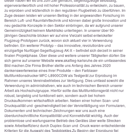
dieser haben wir es uns zum Ziel gemacht, Segelflugzeuge selbsttätig,
eigenverantwortlich und mit hoher Professionalität zu entwickeln, zu bauen,
zu erproben und letztendlich in den regulären Flugbetrieb zu überführen. Im
Zuge dessen leisten wir unseren Beitrag in der angewandten Forschung im
Bereich Luft- und Raumfahrttechnik und können dabei große Innovation und
neu gedachte Konzepte in den Sektor einbringen, da wir aufgrund unserer
Gemeinnützigkeit keinem Marktrisiko unterliegen. In unserer über 90-
jährigen Geschichte blicken wir auf eine Vielzahl selbst entwickelter
Flugzeug-Prototypen zurück, wovon sich aktuell vier in Verwendung
befinden. Ein weiterer Prototyp – das innovative, revolutionäre und
einzigartige Nurflügel-Segelflugzeug AK-X – befindet sich derzeit in seiner
finalen Projektphase. Über diese und weitere unserer Tätigkeiten dürfen Sie
sich gerne auf unserer Website www.akaflieg-karlsruhe.de ein umfassendes
Bild machen.
Die Firma Brother stellte uns Anfang des Jahres 2020
dankenswerterweise eines ihrer Produkte – den Farblaser-
Multifunktionsdrucker MFC-L8900CDW als Testgerät zur Erprobung im
Rahmen unseres Vereinsbetriebes zur Verfügung. Dies umfasst sowohl die
Verwendung im administrativen, wie auch im technischen Bereich unserer
Arbeit als Hochschulgruppe. Hierfür sollte das Multifunktionsgerät nicht nur
robust, langlebig und funktionell sein, sondern auch bei hohem
Druckaufkommen wirtschaftlich arbeiten. Neben einer hohen Scan- und
Druckqualität und -geschwindigkeit bei der Vervielfältigung von Formularen,
Dokumenten und technischen Zeichnungen war uns auch eine
überdurchschnittliche Kompatibilität und Konnektivität wichtig. Auch der
problemlose und wartungsarme Betrieb des Gerätes über weite Strecken
sowie Arbeitseffizienz durch Duplex-Scan und -Druck waren entscheidende
Kriterien für die Auswahl des Testobjektes.
Zu Beginn der Erprobung fiel