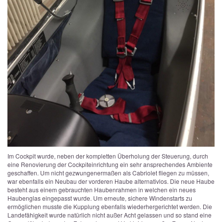
Im Cockpit wurde, neben der kompletten Überholung der Steuerung, durch
eine Renovierung der Cockpiteinrichtung ein sehr ansprechendes Ambiente
geschaffen. Um nicht gezwungenermaßen als Cabriolet fliegen zu müssen,
war ebenfalls ein Neubau der vorderen Haube alternativlos. Die neue Haube
besteht aus einem gebrauchten Haubenrahmen in welchen ein neues
Haubenglas eingepasst wurde.
Um erneute, sichere Windenstarts zu
ermöglichen musste die Kupplung ebenfalls wiederhergerichtet werden. Die
Landefähigkeit wurde natürlich nicht außer Acht gelassen und so stand eine