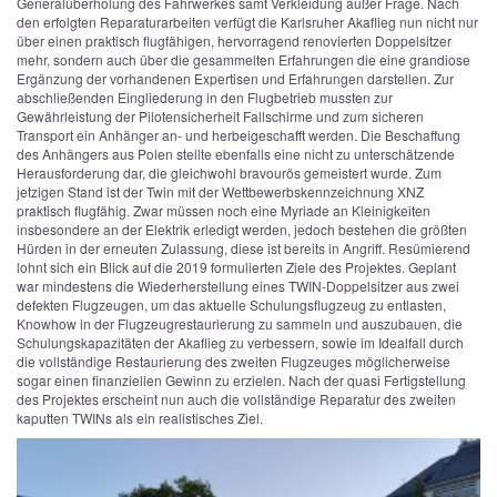
Generalüberholung des Fahrwerkes samt Verkleidung außer Frage. Nach
den erfolgten Reparaturarbeiten verfügt die Karlsruher Akaflieg nun nicht nur
über einen praktisch flugfähigen, hervorragend renovierten Doppelsitzer
mehr, sondern auch über die gesammelten Erfahrungen die eine grandiose
Ergänzung der vorhandenen Expertisen und Erfahrungen darstellen.
Zur
abschließenden Eingliederung in den Flugbetrieb mussten zur
Gewährleistung der Pilotensicherheit Fallschirme und zum sicheren
Transport ein Anhänger an- und herbeigeschafft werden. Die Beschaffung
des Anhängers aus Polen stellte ebenfalls eine nicht zu unterschätzende
Herausforderung dar, die gleichwohl bravourös gemeistert wurde.
Zum
jetzigen Stand ist der Twin mit der Wettbewerbskennzeichnung XNZ
praktisch flugfähig. Zwar müssen noch eine Myriade an Kleinigkeiten
insbesondere an der Elektrik erledigt werden, jedoch bestehen die größten
Hürden in der erneuten Zulassung, diese ist bereits in Angriff.
Resümierend
lohnt sich ein Blick auf die 2019 formulierten Ziele des Projektes. Geplant
war mindestens die Wiederherstellung eines TWIN-Doppelsitzer aus zwei
defekten Flugzeugen, um das aktuelle Schulungsflugzeug zu entlasten,
Knowhow in der Flugzeugrestaurierung zu sammeln und auszubauen, die
Schulungskapazitäten der Akaflieg zu verbessern, sowie im Idealfall durch
die vollständige Restaurierung des zweiten Flugzeuges möglicherweise
sogar einen finanziellen Gewinn zu erzielen.
Nach der quasi Fertigstellung
des Projektes erscheint nun auch die vollständige Reparatur des zweiten
kaputten TWINs als ein realistisches Ziel.