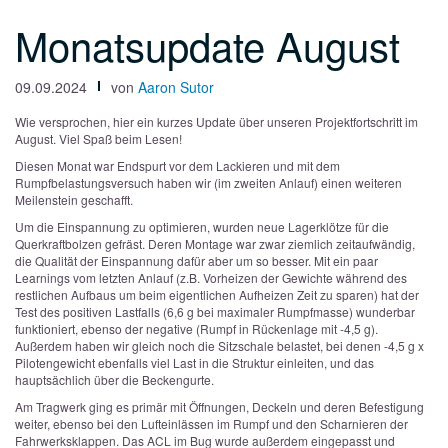
Monatsupdate August
09.09.2024
von
Aaron Sutor
Wie versprochen, hier ein kurzes Update über unseren Projektfortschritt im
August. Viel Spaß beim Lesen!
Diesen Monat war Endspurt vor dem Lackieren und mit dem
Rumpfbelastungsversuch haben wir (im zweiten Anlauf) einen weiteren
Meilenstein geschafft.
Um die Einspannung zu optimieren, wurden neue Lagerklötze für die
Querkraftbolzen gefräst. Deren Montage war zwar ziemlich zeitaufwändig,
die Qualität der Einspannung dafür aber um so besser. Mit ein paar
Learnings vom letzten Anlauf (z.B. Vorheizen der Gewichte während des
restlichen Aufbaus um beim eigentlichen Aufheizen Zeit zu sparen) hat der
Test des positiven Lastfalls (6,6 g bei maximaler Rumpfmasse) wunderbar
funktioniert, ebenso der negative (Rumpf in Rückenlage mit -4,5 g).
Außerdem haben wir gleich noch die Sitzschale belastet, bei denen -4,5 g x
Pilotengewicht ebenfalls viel Last in die Struktur einleiten, und das
hauptsächlich über die Beckengurte.
Am Tragwerk ging es primär mit Öffnungen, Deckeln und deren Befestigung
weiter, ebenso bei den Lufteinlässen im Rumpf und den Scharnieren der
Fahrwerksklappen. Das ACL im Bug wurde außerdem eingepasst und