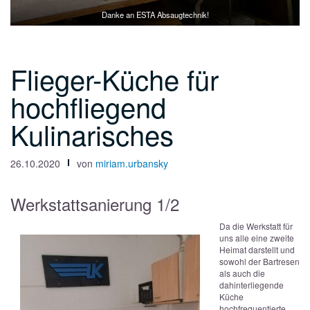
Danke an ESTA Absaugtechnik!
Flieger-Küche für
hochfliegend
Kulinarisches
26.10.2020
von
miriam.urbansky
Werkstattsanierung 1/2
Da die Werkstatt für
uns alle eine zweite
Heimat darstellt und
sowohl der Bartresen
als auch die
dahinterliegende
Küche
hochfrequentierte