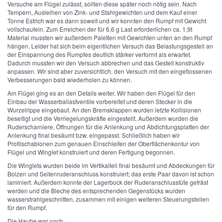
Versuche am Flügel zulässt, sollten diese später noch nötig sein. Nach
Tempern, Ausleihen von Zink- und Stahlgewichten und dem Kauf einer
Tonne Estrich war es dann soweit und wir konnten den Rumpf mit Gewicht
vollschaufeln. Zum Erreichen der für 6,6 g Last erforderlichen ca. 1,9t
Material mussten wir außerdem Paletten mit Gewichten unten an den Rumpf
hängen. Leider hat sich beim eigentlichen Versuch das Belastungsgestell an
der Einspannung des Rumpfes deutlich stärker verformt als erwartet.
Dadurch mussten wir den Versuch abbrechen und das Gestell konstruktiv
anpassen. Wir sind aber zuversichtlich, den Versuch mit den eingeflossenen
Verbesserungen bald wiederholen zu können.
Am Flügel ging es an den Details weiter. Wir haben den Flügel für den
Einbau der Wasserballastventile vorbereitet und deren Stecker in die
Wurzelrippe eingebaut. An den Bremsklappen wurden letzte Kollisionen
beseitigt und die Verriegelungskräfte eingestellt. Außerdem wurden die
Ruderscharniere, Öffnungen für die Anlenkung und Abdichtungsplatten der
Anlenkung final besäumt bzw. eingepasst. Schließlich haben wir
Profilschablonen zum genauen Einschleifen der Oberflächenkontur von
Flügel und Winglet konstruiert und deren Fertigung begonnen.
Die Winglets wurden beide im Vertikalteil final besäumt und Abdeckungen für
Bolzen und Seitenruderanschluss konstruiert; das erste Paar davon ist schon
laminiert. Außerdem konnte der Lagerbock der Ruderanschlusstüte gefräst
werden und die Bleche des entsprechenden Gegenstücks wurden
wasserstrahlgeschnitten, zusammen mit einigen weiteren Steuerungsteilen
für den Rumpf.
Die Haube war noch