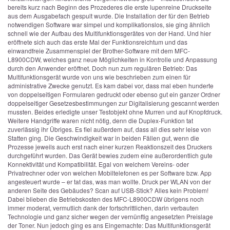
bereits kurz nach Beginn des Prozederes die erste lupenreine Druckseite
aus dem Ausgabefach gespult wurde. Die Installation der für den Betrieb
notwendigen Software war simpel und komplikationslos, sie ging ähnlich
schnell wie der Aufbau des Multifunktionsgerätes von der Hand. Und hier
eröffnete sich auch das erste Mal der Funktionsreichtum und das
einwandfreie Zusammenspiel der Brother-Software mit dem MFC-
L8900CDW, welches ganz neue Möglichkeiten in Kontrolle und Anpassung
durch den Anwender eröffnet. Doch nun zum regulären Betrieb: Das
Multifunktionsgerät wurde von uns wie beschrieben zum einen für
administrative Zwecke genutzt. Es kam dabei vor, dass mal eben hunderte
von doppelseitigen Formularen gedruckt oder ebenso gut ein ganzer Ordner
doppelseitiger Gesetzesbestimmungen zur Digitalisierung gescannt werden
mussten. Beides erledigte unser Testobjekt ohne Murren und auf Knopfdruck.
Weitere Handgriffe waren nicht nötig, denn die Duplex-Funktion tat
zuverlässig ihr Übriges. Es fiel außerdem auf, dass all dies sehr leise von
Statten ging. Die Geschwindigkeit war in beiden Fällen gut, wenn die
Prozesse jeweils auch erst nach einer kurzen Reaktionszeit des Druckers
durchgeführt wurden. Das Gerät bewies zudem eine außerordentlich gute
Konnektivität und Kompatibilität. Egal von welchem Vereins- oder
Privatrechner oder von welchen Mobiltelefonen es per Software bzw. App
angesteuert wurde – er tat das, was man wollte. Druck per WLAN von der
anderen Seite des Gebäudes? Scan auf USB-Stick? Alles kein Problem!
Dabei blieben die Betriebskosten des MFC-L8900CDW übrigens noch
immer moderat, vermutlich dank der fortschrittlichen, darin verbauten
Technologie und ganz sicher wegen der vernünftig angesetzten Preislage
der Toner. Nun jedoch ging es ans Eingemachte: Das Multifunktionsgerät