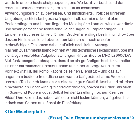
wurde in unsere hochschulgruppeneigene Werkstatt verbracht und dort
erneut in Betrieb genommen, um sich nun im technischen
Anwendungsbereich zu beweisen. Und funktionierte. Trotz der unreinen
Umgebung, schleifstaubgeschwängerter Luft, schmierfettbehafteten
Bedienerfingern und herumfliegender Metallspäne konnten wir einwandfreie
und scharf gestochene technische Zeichnungen zu Papier bringen. Zu
Empfehlen ist dieses Umfeld für den Drucker allerdings bestimmt nicht – über
dessen Einfluss auf die Lebensdauer können wir nach unserer
mehrwöchigen Testphase dabei natürlich noch keine Aussage
machen.
Zusammenfassend können wir als technische Hochschulgruppe mit
vielfältigen erprobten Aufgabenstellungen für das Brother MFC-L8900CDW-
Multifunktionsgerät behaupten, dass dies ein großartiger, hochfunktioneller
Drucker mit einfacher Inbetriebnahme und einer außergewöhnlichen
Konnektivität ist, der komplikationslos seinen Dienst tut – und das auf
angenehm bedienerfreundliche und wunderbar geräuscharme Weise. In
unserem Testbetrieb konnte stets eine sehr gute Qualität kombiniert mit einer
einwandfreien Geschwindigkeit erreicht werden, sowohl im Druck- als auch
im Scan- und Kopiermodus. Selbst bei der Erstellung hochauflösender
Bilder. Den Faxmodus haben wir leider nicht testen können, wir gehen hier
jedoch vom Selben aus. Absolute Empfehlung!
Die Mischerplatte
(Erste) Twin Reparatur abgeschlossen!