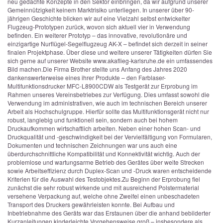
neu gedachte Konzepte in den Sektor einbringen, da wir aufgrund unserer
Gemeinnützigkeit keinem Marktrisiko unterliegen. In unserer über 90-
jährigen Geschichte blicken wir auf eine Vielzahl selbst entwickelter
Flugzeug-Prototypen zurück, wovon sich aktuell vier in Verwendung
befinden. Ein weiterer Prototyp – das innovative, revolutionäre und
einzigartige Nurflügel-Segelflugzeug AK-X – befindet sich derzeit in seiner
finalen Projektphase. Über diese und weitere unserer Tätigkeiten dürfen Sie
sich gerne auf unserer Website www.akaflieg-karlsruhe.de ein umfassendes
Bild machen.
Die Firma Brother stellte uns Anfang des Jahres 2020
dankenswerterweise eines ihrer Produkte – den Farblaser-
Multifunktionsdrucker MFC-L8900CDW als Testgerät zur Erprobung im
Rahmen unseres Vereinsbetriebes zur Verfügung. Dies umfasst sowohl die
Verwendung im administrativen, wie auch im technischen Bereich unserer
Arbeit als Hochschulgruppe. Hierfür sollte das Multifunktionsgerät nicht nur
robust, langlebig und funktionell sein, sondern auch bei hohem
Druckaufkommen wirtschaftlich arbeiten. Neben einer hohen Scan- und
Druckqualität und -geschwindigkeit bei der Vervielfältigung von Formularen,
Dokumenten und technischen Zeichnungen war uns auch eine
überdurchschnittliche Kompatibilität und Konnektivität wichtig. Auch der
problemlose und wartungsarme Betrieb des Gerätes über weite Strecken
sowie Arbeitseffizienz durch Duplex-Scan und -Druck waren entscheidende
Kriterien für die Auswahl des Testobjektes.
Zu Beginn der Erprobung fiel
zunächst die sehr robust wirkende und mit ausreichend Polstermaterial
versehene Verpackung auf, welche ohne Zweifel einen unbeschadeten
Transport des Druckers gewährleisten konnte. Bei Aufbau und
Inbetriebnahme des Geräts war das Erstaunen über die anhand bebilderter
Kurzanleitungen kinderleichte Vorgehensweise groß – insbesondere als