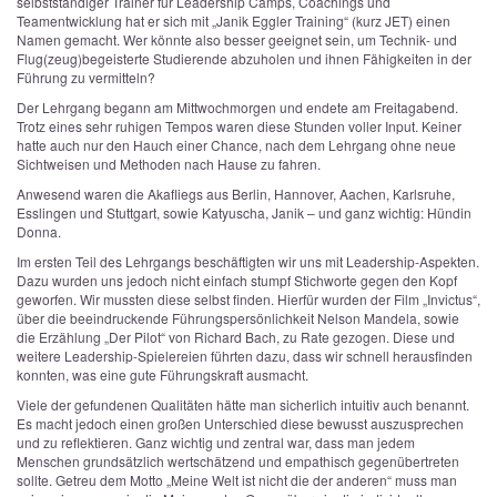
selbstständiger Trainer für Leadership Camps, Coachings und
Teamentwicklung hat er sich mit „Janik Eggler Training“ (kurz JET) einen
Namen gemacht. Wer könnte also besser geeignet sein, um Technik- und
Flug(zeug)begeisterte Studierende abzuholen und ihnen Fähigkeiten in der
Führung zu vermitteln?
Der Lehrgang begann am Mittwochmorgen und endete am Freitagabend.
Trotz eines sehr ruhigen Tempos waren diese Stunden voller Input. Keiner
hatte auch nur den Hauch einer Chance, nach dem Lehrgang ohne neue
Sichtweisen und Methoden nach Hause zu fahren.
Anwesend waren die Akafliegs aus Berlin, Hannover, Aachen, Karlsruhe,
Esslingen und Stuttgart, sowie Katyuscha, Janik – und ganz wichtig: Hündin
Donna.
Im ersten Teil des Lehrgangs beschäftigten wir uns mit Leadership-Aspekten.
Dazu wurden uns jedoch nicht einfach stumpf Stichworte gegen den Kopf
geworfen. Wir mussten diese selbst finden. Hierfür wurden der Film „Invictus“,
über die beeindruckende Führungspersönlichkeit Nelson Mandela, sowie
die Erzählung „Der Pilot“ von Richard Bach, zu Rate gezogen. Diese und
weitere Leadership-Spielereien führten dazu, dass wir schnell herausfinden
konnten, was eine gute Führungskraft ausmacht.
Viele der gefundenen Qualitäten hätte man sicherlich intuitiv auch benannt.
Es macht jedoch einen großen Unterschied diese bewusst auszusprechen
und zu reflektieren. Ganz wichtig und zentral war, dass man jedem
Menschen grundsätzlich wertschätzend und empathisch gegenübertreten
sollte. Getreu dem Motto „Meine Welt ist nicht die der anderen“ muss man