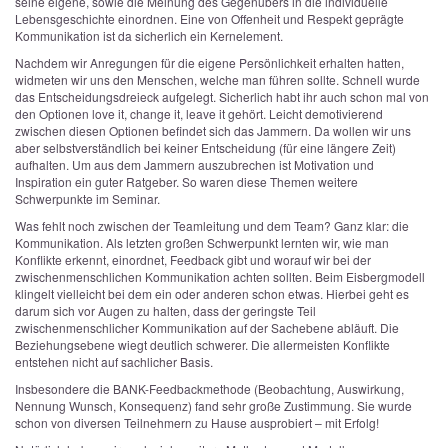
seine eigene, sowie die Meinung des Gegenübers in die individuelle
Lebensgeschichte einordnen. Eine von Offenheit und Respekt geprägte
Kommunikation ist da sicherlich ein Kernelement.
Nachdem wir Anregungen für die eigene Persönlichkeit erhalten hatten,
widmeten wir uns den Menschen, welche man führen sollte. Schnell wurde
das Entscheidungsdreieck aufgelegt. Sicherlich habt ihr auch schon mal von
den Optionen love it, change it, leave it gehört. Leicht demotivierend
zwischen diesen Optionen befindet sich das Jammern. Da wollen wir uns
aber selbstverständlich bei keiner Entscheidung (für eine längere Zeit)
aufhalten. Um aus dem Jammern auszubrechen ist Motivation und
Inspiration ein guter Ratgeber. So waren diese Themen weitere
Schwerpunkte im Seminar.
Was fehlt noch zwischen der Teamleitung und dem Team? Ganz klar: die
Kommunikation. Als letzten großen Schwerpunkt lernten wir, wie man
Konflikte erkennt, einordnet, Feedback gibt und worauf wir bei der
zwischenmenschlichen Kommunikation achten sollten. Beim Eisbergmodell
klingelt vielleicht bei dem ein oder anderen schon etwas. Hierbei geht es
darum sich vor Augen zu halten, dass der geringste Teil
zwischenmenschlicher Kommunikation auf der Sachebene abläuft. Die
Beziehungsebene wiegt deutlich schwerer. Die allermeisten Konflikte
entstehen nicht auf sachlicher Basis.
Insbesondere die BANK-Feedbackmethode (Beobachtung, Auswirkung,
Nennung Wunsch, Konsequenz) fand sehr große Zustimmung. Sie wurde
schon von diversen Teilnehmern zu Hause ausprobiert – mit Erfolg!