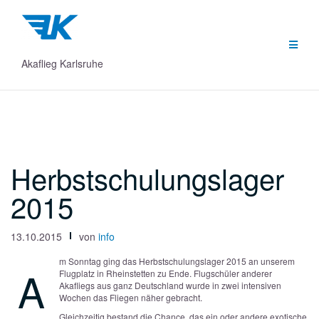
Zum
Inhalt
springen
Akaflieg Karlsruhe
Herbstschulungs­lager
2015
13.10.2015
von
info
m Sonntag ging das Herbstschulungslager 2015 an unserem
A
Flugplatz in Rheinstetten zu Ende. Flugschüler anderer
Akafliegs aus ganz Deutschland wurde in zwei intensiven
Wochen das Fliegen näher gebracht.
Gleichzeitig bestand die Chance, das ein oder andere exotische