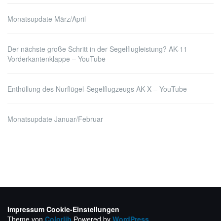
Monatsupdate März/April
Der nächste große Schritt in der Segelflugleistung? AK-11
Vorderkantenklappe – YouTube
Enthüllung des Nurflügel-Segelflugzeugs AK-X – YouTube
Monatsupdate Januar/Februar
Impressum
Cookie-Einstellungen
Theme von
Colorlib
Powered by
WordPress