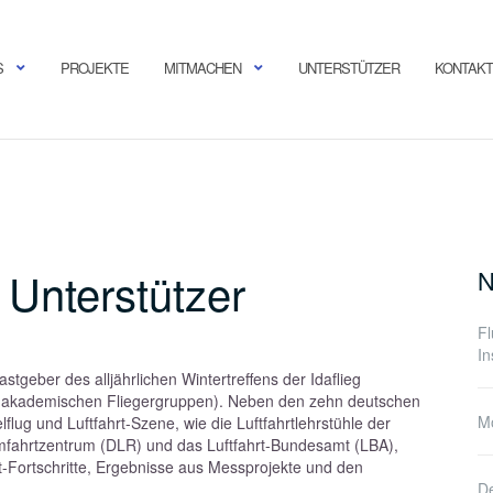
S
PROJEKTE
MITMACHEN
UNTERSTÜTZER
KONTAKT
 Unterstützer
N
F
In
stgeber des alljährlichen Wintertreffens der Idaflieg
n akademischen Fliegergruppen). Neben den zehn deutschen
Mo
flug und Luftfahrt-Szene, wie die Luftfahrtlehrstühle der
mfahrtzentrum (DLR) und das Luftfahrt-Bundesamt (LBA),
kt-Fortschritte, Ergebnisse aus Messprojekte und den
De