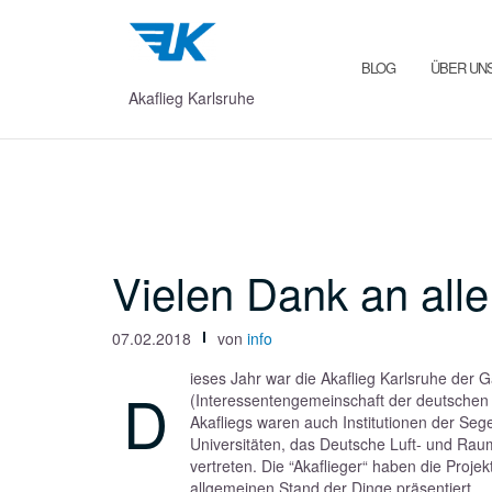
Zum
Inhalt
springen
BLOG
ÜBER UN
Akaflieg Karlsruhe
Vielen Dank an alle
07.02.2018
von
info
ieses Jahr war die Akaflieg Karlsruhe der Ga
D
(Interessentengemeinschaft der deutsche
Akafliegs waren auch Institutionen der Segel
Universitäten, das Deutsche Luft- und Rau
vertreten. Die “Akaflieger“ haben die Proje
allgemeinen Stand der Dinge präsentiert.