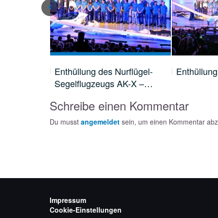
ne und
Enthüllung des Nurflügel-
Enthüllung
t Marple…
Segelflugzeugs AK-X –…
Schreibe einen Kommentar
Du musst
angemeldet
sein, um einen Kommentar ab
Impressum
Cookie-Einstellungen