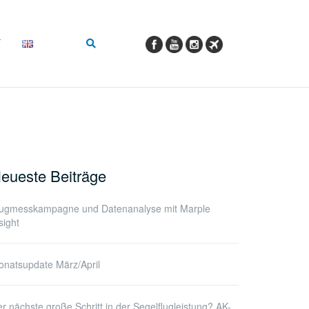
eueste Beiträge
lugmesskampagne und Datenanalyse mit Marple
sight
natsupdate März/April
r nächste große Schritt in der Segelflugleistung? AK-