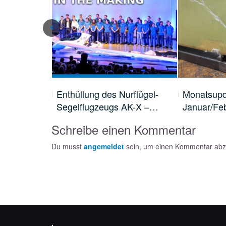
rz/April
Enthüllung des Nurflügel-
Monatsupd
Segelflugzeugs AK-X –…
Januar/Fe
Schreibe einen Kommentar
Du musst
angemeldet
sein, um einen Kommentar ab