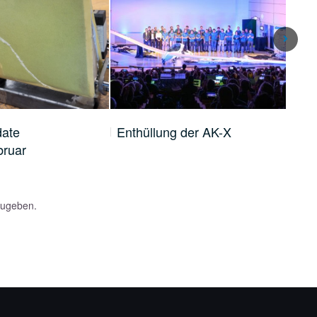
ate
Enthüllung der AK-X
Mon
bruar
Nov
zugeben.