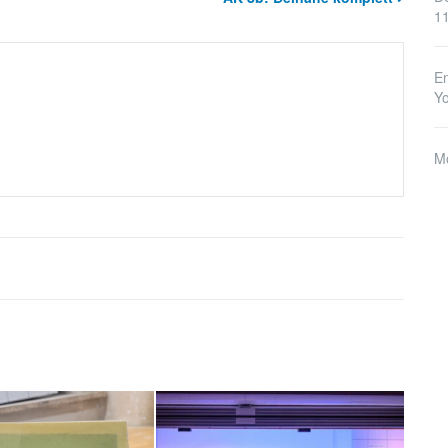
1
En
Y
M