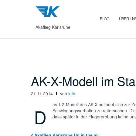
Zum
Inhalt
springen
BLOG
ÜBER UN
Akaflieg Karlsruhe
AK-X-Modell im St
21.11.2014
von
info
as 1:2-Modell des AK-X befindet sich zur 
D
Schwingungsverhalten zu untersuchen. Dies
dass später in der Flugerprobung keine un
Akaflieg Karlsruhe Up in the air