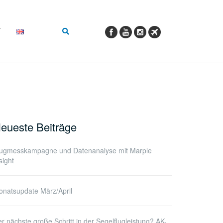
eueste Beiträge
lugmesskampagne und Datenanalyse mit Marple
sight
natsupdate März/April
r nächste große Schritt in der Segelflugleistung? AK-