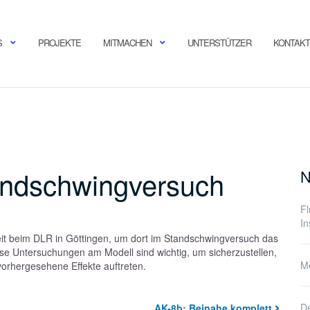
S
PROJEKTE
MITMACHEN
UNTERSTÜTZER
KONTAKT
andschwingversuch
N
F
In
Zeit beim DLR in Göttingen, um dort im Standschwingversuch das
e Untersuchungen am Modell sind wichtig, um sicherzustellen,
Mo
vorhergesehene Effekte auftreten.
De
AK-8b: Beinahe komplett