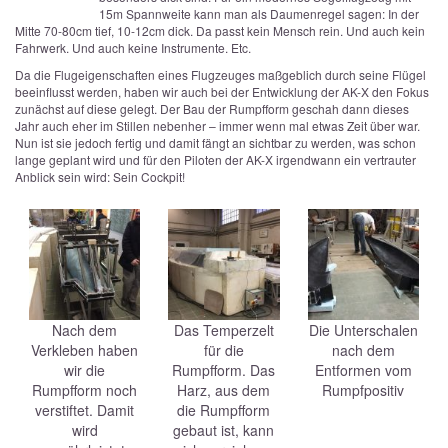
15m Spannweite kann man als Daumenregel sagen: In der
Mitte 70-80cm tief, 10-12cm dick. Da passt kein Mensch rein. Und auch kein
Fahrwerk. Und auch keine Instrumente. Etc.
Da die Flugeigenschaften eines Flugzeuges maßgeblich durch seine Flügel
beeinflusst werden, haben wir auch bei der Entwicklung der AK-X den Fokus
zunächst auf diese gelegt. Der Bau der Rumpfform geschah dann dieses
Jahr auch eher im Stillen nebenher – immer wenn mal etwas Zeit über war.
Nun ist sie jedoch fertig und damit fängt an sichtbar zu werden, was schon
lange geplant wird und für den Piloten der AK-X irgendwann ein vertrauter
Anblick sein wird: Sein Cockpit!
Nach dem
Das Temperzelt
Die Unterschalen
Verkleben haben
für die
nach dem
wir die
Rumpfform. Das
Entformen vom
Rumpfform noch
Harz, aus dem
Rumpfpositiv
verstiftet. Damit
die Rumpfform
wird
gebaut ist, kann