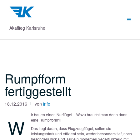
Zum
Inhalt
springen
Akaflieg Karlsruhe
Rumpfform
fertiggestellt
18.12.2016
von
info
ir bauen einen Nurflügel – Wozu braucht man denn dann
W
eine Rumpfform?!
Das liegt daran, dass Flugzeugflügel, sollen sie
leistungsstark und effizient sein, weder besonders tief, noch
besonders dick sind. Für ein modernes Segelflugzeug mit