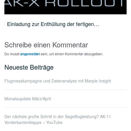
Einladung zur Enthüllung der fertigen…
Schreibe einen Kommentar
Du musst
angemeldet
sein, um einen Kommentar abzugeben.
Neueste Beiträge
Flugmesskampagne und Datenanalyse mit Marple Insight
Monatsupdate März/April
Der nächste große Schritt in der Segelflugleistung? AK-11
Vorderkantenklappe – YouTube