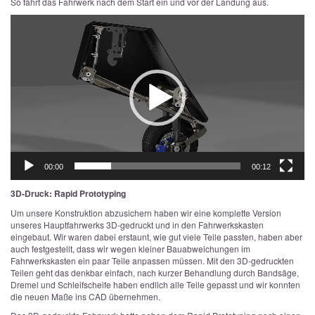
So fährt das Fahrwerk nach dem Start ein und vor der Landung aus.
Video-
Player
00:00
00:12
3D-Druck: Rapid Prototyping
Um unsere Konstruktion abzusichern haben wir eine komplette Version
unseres Hauptfahrwerks 3D-gedruckt und in den Fahrwerkskasten
eingebaut. Wir waren dabei erstaunt, wie gut viele Teile passten, haben aber
auch festgestellt, dass wir wegen kleiner Bauabweichungen im
Fahrwerkskasten ein paar Teile anpassen müssen. Mit den 3D-gedruckten
Teilen geht das denkbar einfach, nach kurzer Behandlung durch Bandsäge,
Dremel und Schleifscheife haben endlich alle Teile gepasst und wir konnten
die neuen Maße ins CAD übernehmen.