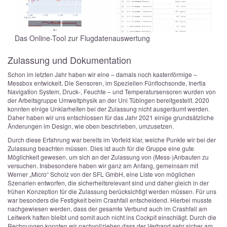
Das Online-Tool zur Flugdatenauswertung
Zulassung und Dokumentation
Schon im letzten Jahr haben wir eine – damals noch kastenförmige –
Messbox entwickelt. Die Sensoren, im Speziellen Fünflochsonde, Inertia
Navigation System, Druck-, Feuchte – und Temperatursensoren wurden von
der Arbeitsgruppe Umweltphysik an der Uni Tübingen bereitgestellt. 2020
konnten einige Unklarheiten bei der Zulassung nicht ausgeräumt werden.
Daher haben wir uns entschlossen für das Jahr 2021 einige grundsätzliche
Änderungen im Design, wie oben beschrieben, umzusetzen.
Durch diese Erfahrung war bereits im Vorfeld klar, welche Punkte wir bei der
Zulassung beachten müssen. Dies ist auch für die Gruppe eine gute
Möglichkeit gewesen, um sich an der Zulassung von (Mess-)Anbauten zu
versuchen. Insbesondere haben wir ganz am Anfang, gemeinsam mit
Werner „Micro“ Scholz von der SFL GmbH, eine Liste von möglichen
Szenarien entworfen, die sicherheitsrelevant sind und daher gleich in der
frühen Konzeption für die Zulassung berücksichtigt werden müssen. Für uns
war besonders die Festigkeit beim Crashfall entscheidend. Hierbei musste
nachgewiesen werden, dass der gesamte Verbund auch im Crashfall am
Leitwerk haften bleibt und somit auch nicht ins Cockpit einschlägt. Durch die
Rechnungen konnten wir nachvollziehen dass der Verband sehr sicher am