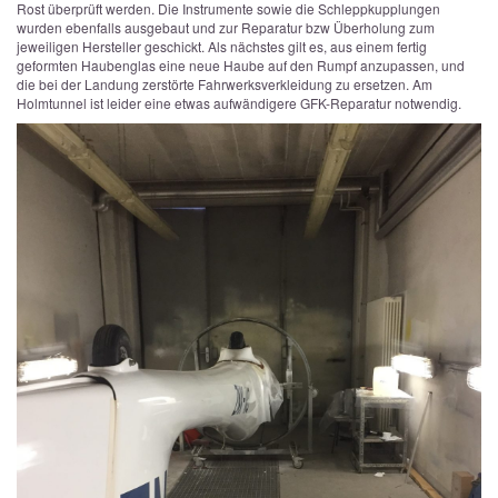
Rost überprüft werden. Die Instrumente sowie die Schleppkupplungen
wurden ebenfalls ausgebaut und zur Reparatur bzw Überholung zum
jeweiligen Hersteller geschickt. Als nächstes gilt es, aus einem fertig
geformten Haubenglas eine neue Haube auf den Rumpf anzupassen, und
die bei der Landung zerstörte Fahrwerksverkleidung zu ersetzen. Am
Holmtunnel ist leider eine etwas aufwändigere GFK-Reparatur notwendig.