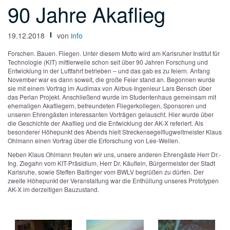
90 Jahre Akaflieg
19.12.2018
von
info
Forschen. Bauen. Fliegen. Unter diesem Motto wird am Karlsruher Institut für
Technologie (KIT) mittlerweile schon seit über 90 Jahren Forschung und
Entwicklung in der Luftfahrt betrieben – und das gab es zu feiern. Anfang
November war es dann soweit, die große Feier stand an. Begonnen wurde
sie mit einem Vortrag im Audimax von Airbus-Ingenieur Lars Bensch über
das Perlan Projekt. Anschließend wurde im Studentenhaus gemeinsam mit
ehemaligen Akafliegern, befreundeten Fliegerkollegen, Sponsoren und
unseren Ehrengästen interessanten Vorträgen gelauscht. Hier wurde über
die Geschichte der Akaflieg und die Entwicklung der AK-X referiert. Als
besonderer Höhepunkt des Abends hielt Streckensegelflugweltmeister Klaus
Ohlmann einen Vortrag über die Erforschung von Lee-Wellen.
Neben Klaus Ohlmann freuten wir uns, unsere anderen Ehrengäste Herr Dr.-
Ing. Ziegahn vom KIT-Präsidium, Herr Dr. Käuflein, Bürgermeister der Stadt
Karlsruhe, sowie Steffen Baitinger vom BWLV begrüßen zu dürfen. Der
zweite Höhepunkt der Veranstaltung war die Enthüllung unseres Prototypen
AK-X im derzeitigen Bauzustand.