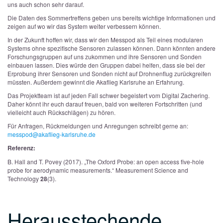
uns auch schon sehr darauf.
Die Daten des Sommertreffens geben uns bereits wichtige Informationen und
zeigen auf wo wir das System weiter verbessern können.
In der Zukunft hoffen wir, dass wir den Messpod als Teil eines modularen
Systems ohne spezifische Sensoren zulassen können. Dann könnten andere
Forschungsgruppen auf uns zukommen und ihre Sensoren und Sonden
einbauen lassen. Dies würde den Gruppen dabei helfen, dass sie bei der
Erprobung ihrer Sensoren und Sonden nicht auf Drohnenflug zurückgreifen
müssten. Außerdem gewinnt die Akaflieg Karlsruhe an Erfahrung.
Das Projektteam ist auf jeden Fall schwer begeistert vom Digital Zachering.
Daher könnt ihr euch darauf freuen, bald von weiteren Fortschritten (und
vielleicht auch Rückschlägen) zu hören.
Für Anfragen, Rückmeldungen und Anregungen schreibt gerne an:
messpod@akaflieg-karlsruhe.de
Referenz:
B. Hall and T. Povey (2017). „The Oxford Probe: an open access five-hole
probe for aerodynamic measurements.“ Measurement Science and
Technology
28
(3).
Herausstechende