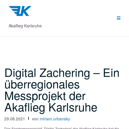
Zum
Inhalt
springen
Akaflieg Karlsruhe
Digital Zachering – Ein
überregionales
Messprojekt der
Akaflieg Karlsruhe
29.08.2021
von
miriam.urbansky
Das Sondermessprojekt „Digital Zachering“ der Akaflieg Karlsruhe hat die