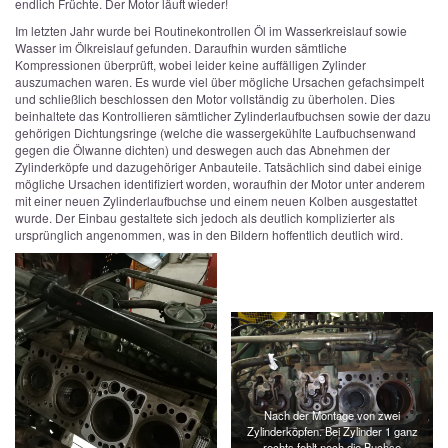
endlich Früchte. Der Motor läuft wieder!
Im letzten Jahr wurde bei Routinekontrollen Öl im Wasserkreislauf sowie
Wasser im Ölkreislauf gefunden. Daraufhin wurden sämtliche
Kompressionen überprüft, wobei leider keine auffälligen Zylinder
auszumachen waren. Es wurde viel über mögliche Ursachen gefachsimpelt
und schließlich beschlossen den Motor vollständig zu überholen. Dies
beinhaltete das Kontrollieren sämtlicher Zylinderlaufbuchsen sowie der dazu
gehörigen Dichtungsringe (welche die wassergekühlte Laufbuchsenwand
gegen die Ölwanne dichten) und deswegen auch das Abnehmen der
Zylinderköpfe und dazugehöriger Anbauteile. Tatsächlich sind dabei einige
mögliche Ursachen identifiziert worden, woraufhin der Motor unter anderem
mit einer neuen Zylinderlaufbuchse und einem neuen Kolben ausgestattet
wurde. Der Einbau gestaltete sich jedoch als deutlich komplizierter als
ursprünglich angenommen, was in den Bildern hoffentlich deutlich wird.
Nach der Montage von zwei
Zylinderköpfen. Bei Zylinder 1 ganz
rechts fehlt noch die Buchse