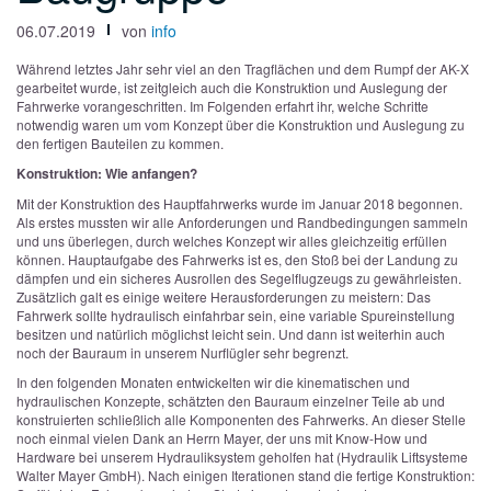
06.07.2019
von
info
Während letztes Jahr sehr viel an den Tragflächen und dem Rumpf der AK-X
gearbeitet wurde, ist zeitgleich auch die Konstruktion und Auslegung der
Fahrwerke vorangeschritten. Im Folgenden erfahrt ihr, welche Schritte
notwendig waren um vom Konzept über die Konstruktion und Auslegung zu
den fertigen Bauteilen zu kommen.
Konstruktion: Wie anfangen?
Mit der Konstruktion des Hauptfahrwerks wurde im Januar 2018 begonnen.
Als erstes mussten wir alle Anforderungen und Randbedingungen sammeln
und uns überlegen, durch welches Konzept wir alles gleichzeitig erfüllen
können. Hauptaufgabe des Fahrwerks ist es, den Stoß bei der Landung zu
dämpfen und ein sicheres Ausrollen des Segelflugzeugs zu gewährleisten.
Zusätzlich galt es einige weitere Herausforderungen zu meistern: Das
Fahrwerk sollte hydraulisch einfahrbar sein, eine variable Spureinstellung
besitzen und natürlich möglichst leicht sein. Und dann ist weiterhin auch
noch der Bauraum in unserem Nurflügler sehr begrenzt.
In den folgenden Monaten entwickelten wir die kinematischen und
hydraulischen Konzepte, schätzten den Bauraum einzelner Teile ab und
konstruierten schließlich alle Komponenten des Fahrwerks. An dieser Stelle
noch einmal vielen Dank an Herrn Mayer, der uns mit Know-How und
Hardware bei unserem Hydrauliksystem geholfen hat (Hydraulik Liftsysteme
Walter Mayer GmbH). Nach einigen Iterationen stand die fertige Konstruktion: