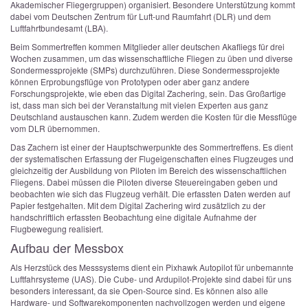
Akademischer Fliegergruppen) organisiert. Besondere Unterstützung kommt
dabei vom Deutschen Zentrum für Luft-und Raumfahrt (DLR) und dem
Luftfahrtbundesamt (LBA).
Beim Sommertreffen kommen Mitglieder aller deutschen Akafliegs für drei
Wochen zusammen, um das wissenschaftliche Fliegen zu üben und diverse
Sondermessprojekte (SMPs) durchzuführen. Diese Sondermessprojekte
können Erprobungsflüge von Prototypen oder aber ganz andere
Forschungsprojekte, wie eben das Digital Zachering, sein. Das Großartige
ist, dass man sich bei der Veranstaltung mit vielen Experten aus ganz
Deutschland austauschen kann. Zudem werden die Kosten für die Messflüge
vom DLR übernommen.
Das Zachern ist einer der Hauptschwerpunkte des Sommertreffens. Es dient
der systematischen Erfassung der Flugeigenschaften eines Flugzeuges und
gleichzeitig der Ausbildung von Piloten im Bereich des wissenschaftlichen
Fliegens. Dabei müssen die Piloten diverse Steuereingaben geben und
beobachten wie sich das Flugzeug verhält. Die erfassten Daten werden auf
Papier festgehalten. Mit dem Digital Zachering wird zusätzlich zu der
handschriftlich erfassten Beobachtung eine digitale Aufnahme der
Flugbewegung realisiert.
Aufbau der Messbox
Als Herzstück des Messsystems dient ein Pixhawk Autopilot für unbemannte
Luftfahrsysteme (UAS). Die Cube- und Ardupilot-Projekte sind dabei für uns
besonders interessant, da sie Open-Source sind. Es können also alle
Hardware- und Softwarekomponenten nachvollzogen werden und eigene