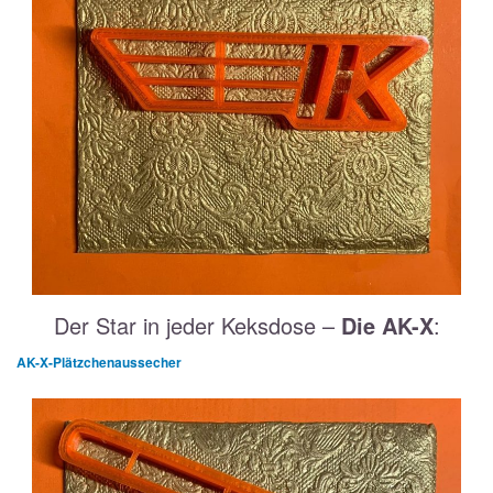
Der Star in jeder Keksdose –
Die AK-X
:
AK-X-Plätzchenaussecher