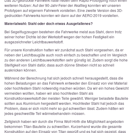
Das 3D-gedruckte Fahrwerk hatte neben dem Rapid Prototyping noch einen
weiteren Nutzen: Auf der 90-Jahr-Feier der Akaflieg konnten wir unseren
Prototypen auf eigenem Fahrwerk vorstellen. Eine zweite Version des 3D-
gedruckten Fahrwerks konnten wir dann auf der AERO 2019 vorstellen.
Materialwahl: Stahl oder doch etwas Ausgefallenes?
Bei Segelflugzeugen bestehen die Fahrwerke meist aus Stahl, denn trotz
seiner hoher Dichte ist der Werkstoff wegen der hohen Festigkeit ein
ausgezeichneter Leichtbauwerkstoff.
Für unsere Konstruktion hatten wir zunächst auch Stahl vorgesehen, da er
neben der Leichtbaugüte auch noch einfach zu beschaffen und im Vergleich
zu den anderen Leichtbauwerkstoffen sehr günstig ist. Zudem sorgt die hohe
Steifigkeit von Stahl dafür, dass auch dünne Streben nicht so schnell
ausknicken können.
Während der Berechnung hat sich jedoch schnell herausgestellt, dass die
hohen Belastungen an das Fahrwerk entweder den Einsatz von viel Material
oder hochfestem Stahl notwendig machen würden. Da wir ein hohes Gewicht
vermeiden wollten, haben wir also hochfesten Stahl als
Konstruktionswerkstoff der meisten Teile gewählt. Weniger belastete Bauteile
sollten aus Aluminium hergestellt werden. Hochfester Stahl hat jedoch das
Problem, dass er sich nicht mehr so gut schweißen lässt. Zudem hätten wir
jedes geschweißte Teil wärmebehandeln müssen.
Zeitgleich haben wir durch die Firma Wolf-Hirth die Möglichkeit angeboten
bekommen Titan-Bauteile zu schweißen. Kurzerhand wurde die gesamte
Konstruktion auf den Einsatz von Titan geprüft und es hat sich gezeigt, dass