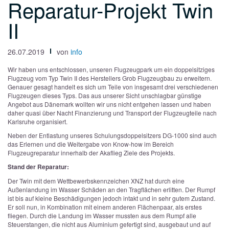
Reparatur-Projekt Twin
II
26.07.2019
von
info
Wir haben uns entschlossen, unseren Flugzeugpark um ein doppelsitziges
Flugzeug vom Typ Twin II des Herstellers Grob Flugzeugbau zu erweitern.
Genauer gesagt handelt es sich um Teile von insgesamt drei verschiedenen
Flugzeugen dieses Typs. Das aus unserer Sicht unschlagbar günstige
Angebot aus Dänemark wollten wir uns nicht entgehen lassen und haben
daher quasi über Nacht Finanzierung und Transport der Flugzeugteile nach
Karlsruhe organisiert.
Neben der Entlastung unseres Schulungsdoppelsitzers DG-1000 sind auch
das Erlernen und die Weitergabe von Know-how im Bereich
Flugzeugreparatur innerhalb der Akaflieg Ziele des Projekts.
Stand der Reparatur:
Der Twin mit dem Wettbewerbskennzeichen XNZ hat durch eine
Außenlandung im Wasser Schäden an den Tragflächen erlitten. Der Rumpf
ist bis auf kleine Beschädigungen jedoch intakt und in sehr gutem Zustand.
Er soll nun, in Kombination mit einem anderen Flächenpaar, als erstes
fliegen. Durch die Landung im Wasser mussten aus dem Rumpf alle
Steuerstangen, die nicht aus Aluminium gefertigt sind, ausgebaut und auf