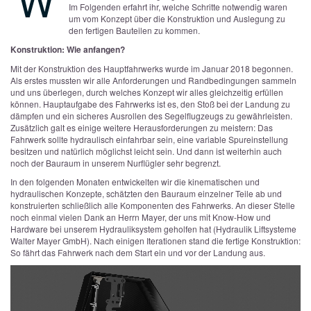
W
Im Folgenden erfahrt ihr, welche Schritte notwendig waren
um vom Konzept über die Konstruktion und Auslegung zu
den fertigen Bauteilen zu kommen.
Konstruktion: Wie anfangen?
Mit der Konstruktion des Hauptfahrwerks wurde im Januar 2018 begonnen.
Als erstes mussten wir alle Anforderungen und Randbedingungen sammeln
und uns überlegen, durch welches Konzept wir alles gleichzeitig erfüllen
können. Hauptaufgabe des Fahrwerks ist es, den Stoß bei der Landung zu
dämpfen und ein sicheres Ausrollen des Segelflugzeugs zu gewährleisten.
Zusätzlich galt es einige weitere Herausforderungen zu meistern: Das
Fahrwerk sollte hydraulisch einfahrbar sein, eine variable Spureinstellung
besitzen und natürlich möglichst leicht sein. Und dann ist weiterhin auch
noch der Bauraum in unserem Nurflügler sehr begrenzt.
In den folgenden Monaten entwickelten wir die kinematischen und
hydraulischen Konzepte, schätzten den Bauraum einzelner Teile ab und
konstruierten schließlich alle Komponenten des Fahrwerks. An dieser Stelle
noch einmal vielen Dank an Herrn Mayer, der uns mit Know-How und
Hardware bei unserem Hydrauliksystem geholfen hat (Hydraulik Liftsysteme
Walter Mayer GmbH). Nach einigen Iterationen stand die fertige Konstruktion:
So fährt das Fahrwerk nach dem Start ein und vor der Landung aus.
Video-
Player