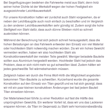
Bei Segelflugzeugen bestehen die Fahrwerke meist aus Stahl, denn trotz
seiner hoher Dichte ist der Werkstoff wegen der hohen Festigkeit ein
ausgezeichneter Leichtbauwerkstoff.
Für unsere Konstruktion hatten wir zunächst auch Stahl vorgesehen, da er
neben der Leichtbaugüte auch noch einfach zu beschaffen und im Vergleich
zu den anderen Leichtbauwerkstoffen sehr günstig ist. Zudem sorgt die hohe
Steifigkeit von Stahl dafür, dass auch dünne Streben nicht so schnell
ausknicken können.
Während der Berechnung hat sich jedoch schnell herausgestellt, dass die
hohen Belastungen an das Fahrwerk entweder den Einsatz von viel Material
oder hochfestem Stahl notwendig machen würden. Da wir ein hohes Gewicht
vermeiden wollten, haben wir also hochfesten Stahl als
Konstruktionswerkstoff der meisten Teile gewählt. Weniger belastete Bauteile
sollten aus Aluminium hergestellt werden. Hochfester Stahl hat jedoch das
Problem, dass er sich nicht mehr so gut schweißen lässt. Zudem hätten wir
jedes geschweißte Teil wärmebehandeln müssen.
Zeitgleich haben wir durch die Firma Wolf-Hirth die Möglichkeit angeboten
bekommen Titan-Bauteile zu schweißen. Kurzerhand wurde die gesamte
Konstruktion auf den Einsatz von Titan geprüft und es hat sich gezeigt, dass
wir mit ein paar kleinen konstruktiven Änderungen bei fast jedem Bauteil
Titan einsetzen können.
Der Materialwechsel führte zu einer Reduktion auf fast die Hälfte des
ursprünglichen Gewichts. Ein weiterer Vorteil ist, dass wir uns das Lackieren
ersparen können, da Titan im Gegensatz zu Stahl sehr korrosionsbeständig