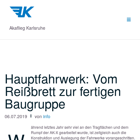
Zum
Inhalt
springen
Akaflieg Karlsruhe
Hauptfahrwerk: Vom
Reißbrett zur fertigen
Baugruppe
06.07.2019
von
info
ährend letztes Jahr sehr viel an den Tragflächen und dem
Rumpf der AK-X gearbeitet wurde, ist zeitgleich auch die
Konstruktion und Auslegung der Fahrwerke vorangeschritten.